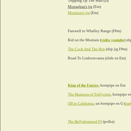
Tripping Up The Stair (D)
Monaghan's jig
(Em)
Morrison's jig
(Em)
Farewell to Whalley Range (F#m)
Kid on the Montain
(
vidéo youtube
) sl
The Cock And The Hen
(slip jig F#m)
Road To Lisdoonvarna (slide en Em)
King of the Fairies
, hornpipe en Em
The Humours of Tullycrine
, hornpipe e
Off to California
, un hornpipe en G (
par
The Ballydesmond #3
(polka)