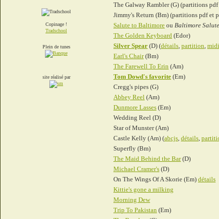
The Galway Rambler (G) (partitions pdf
Jimmy's Return (Bm) (partitions pdf et 
Copinage !
Salute to Baltimore
ou
Baltimore Salut
Tradschool
The Golden Keyboard
(Edor)
Silver Spear
(D) (
détails
,
partition
,
mid
Plein de tunes
Earl's Chair
(Bm)
The Farewell To Erin
(Am)
Tom Dowd's favorite
(Em)
site réalisé par
Cregg's pipes (G)
Abbey Reel
(Am)
Dunmore Lasses
(Em)
Wedding Reel (D)
Star of Munster (Am)
Castle Kelly (Am) (
abcjs
,
détails
,
partit
Superfly (Bm)
The Maid Behind the Bar
(D)
Michael Cramer's
(D)
On The Wings Of A Skorie
(Em)
détails
Kittie's gone a milking
Morning Dew
Trip To Pakistan
(Em)