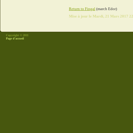
Return to Fingal
(march Edor)
Mise à jour le Mardi, 21 Mars 2017 2
Copyright © 2011
Page d'accueil