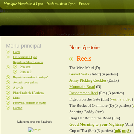
Musique irlandaise à Lyon - Irish music in Lyon - France
ici 1
Le Plugin Fl
type="application/x-shockwave-flash" pluginspage="http://
Menu principal
Notre répertoire
Home
Reels
Les sessions à Lyon
Répertoire Slow Session
Nos sets !
The Wise Maid (D)
How to ?
Gravel Walk
(Ador) (4 parties)
Répertoire session 'classique'
Jenny Picking Cockles
(Dmix)
Accords pour guitare
Mountain Road
(D)
A savoir
Roscommon Reel
(Em) (3 parties)
Plan d'accès de l'Antidote
Liens
Pigeon on the Gate (Em) (
voir la vidéo
)
Festivals, concerts et stages
The Bucks of Oranmore (D) (5 parties) (
Contact
Sporting Paddy (Am)
Drag Her Round the Road
(Em)
Rejoignez-nous sur Facebook
Good Morning to your Nightcap
(Am) 
Cup of Tea (Em) (3 parties)
(
pdf
,
mp3
)