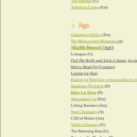
The Banshee
(G)
Tarbolton Lodge
(Em)
Jigs
Gallagher's Frolics
(Em)
The Mistcovered Mountain
(A)
Sliabh Russel
(Am)
Lisnagun (G)
Pull The Knife and Stick it Again
, jig e
Helvic Head (G) (5 parties)
Leitrim jig (Em)
Kilavil jig (Em) Une version audio est 
Rambling Pitchfork
(D)
Kitty Lie Over
(D)
Monaghan's jig
(Em)
Lilting Banshee (Am)
Stan Chapman's
(A)
Cliff of Moher (Am)
Willie Coleman's
(G)
The Battering Ram (G)